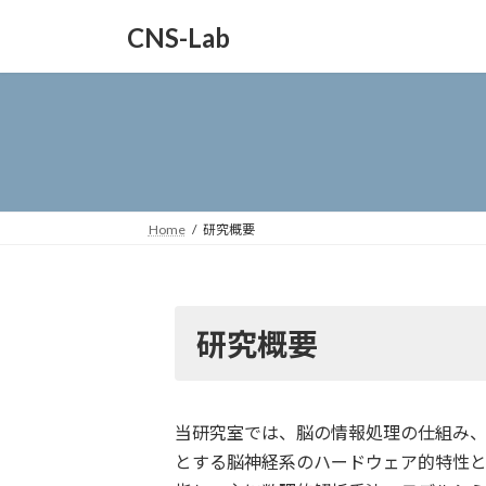
コ
ナ
CNS-Lab
ン
ビ
テ
ゲ
ン
ー
ツ
シ
へ
ョ
ス
ン
キ
に
ッ
移
Home
研究概要
プ
動
研究概要
当研究室では、脳の情報処理の仕組み
とする脳神経系のハードウェア的特性